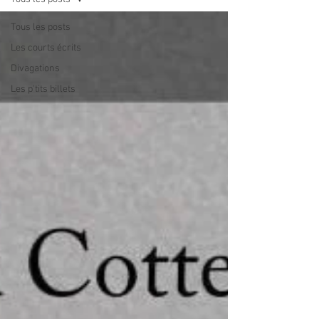
Tous les posts
Les courts écrits
Divagations
Les p'tits billets