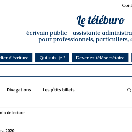
Cont
Le téléburo
écrivain public - assistante administr
pour professionnels, particuliers,
lier d'écriture
Qui suis-je ?
Devenez télésecrétaire
Divagations
Les p'tits billets
min de lecture
anv. 2020