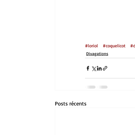
#loriol
#coquelicot
#
Divagations
Posts récents