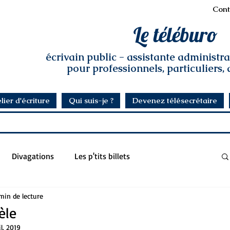
Cont
Le téléburo
écrivain public - assistante administr
pour professionnels, particuliers,
lier d'écriture
Qui suis-je ?
Devenez télésecrétaire
Divagations
Les p'tits billets
min de lecture
èle
il. 2019