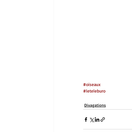
#oiseaux
#leteleburo
Divagations