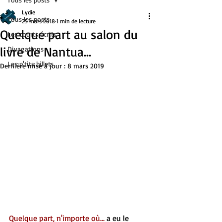
Lydie
Tous les posts
25 mars 2018
1 min de lecture
Quelque part au salon du
Les courts écrits
livre de Nantua...
Divagations
Les p'tits billets
Dernière mise à jour :
8 mars 2019
Quelque part, n'importe où...
 a eu le 