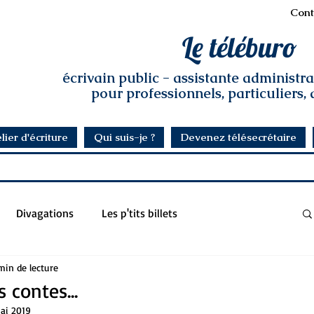
Cont
Le téléburo
écrivain public - assistante administr
pour professionnels, particuliers,
lier d'écriture
Qui suis-je ?
Devenez télésecrétaire
Divagations
Les p'tits billets
min de lecture
 contes...
ai 2019